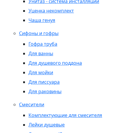
Унитаз - система инсталляции
Уценка некомплект
Чаша генуя
Сифоны и гофры
Гофра труба
Для ванны
Для душевого поддона
Для мойки
Для писсуара
Для раковины
Смесители
Комплектующие для смесителя
Лейки душевые