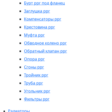
Бурт ppr под фланец
Заглушка ppr
Компенсаторы ppr
Крестовина ppr
Муфта ppr
Обводное колено ppr
Обратный клапан ppr
Опора ppr
Сгоны ppr
Тройник ppr
Труба ppr
Угольник ppr
Фильтры ppr
Радиаторы