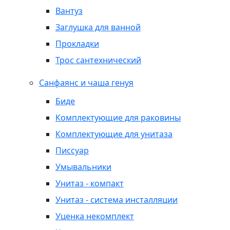
Вантуз
Заглушка для ванной
Прокладки
Трос сантехнический
Санфаянс и чаша генуя
Биде
Комплектующие для раковины
Комплектующие для унитаза
Писсуар
Умывальники
Унитаз - компакт
Унитаз - система инсталляции
Уценка некомплект