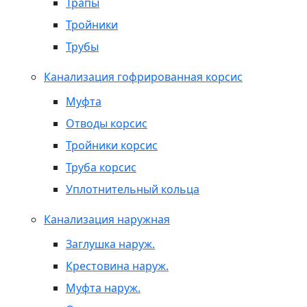
Трапы
Тройники
Трубы
Канализация гофрированная корсис
Муфта
Отводы корсис
Тройники корсис
Труба корсис
Уплотнительный кольца
Канализация наружная
Заглушка наруж.
Крестовина наруж.
Муфта наруж.