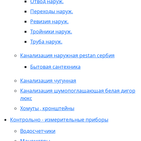
Отвод наруж.
Переходы наруж.
Ревизия наруж.
Тройники наруж.
Труба наруж.
Канализация наружная pestan сербия
Бытовая сантехника
Канализация чугунная
Канализация шумопоглащающая белая дигор
люкс
Хомуты , кронштейны
Контрольно - измерительные приборы
Водосчетчики